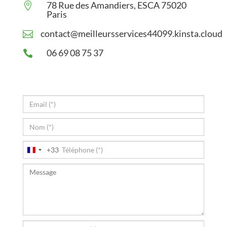
78 Rue des Amandiers, ESCA 75020

Paris
contact@meilleursservices44099.kinsta.cloud

06 69 08 75 37

+33
France
+33