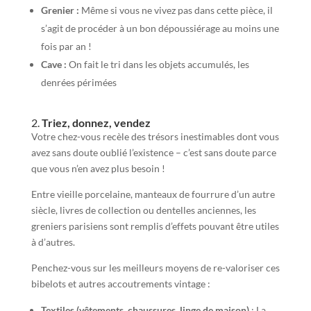
Grenier :
Même si vous ne vivez pas dans cette pièce, il
s’agit de procéder à un bon dépoussiérage au moins une
fois par an !
Cave :
On fait le tri dans les objets accumulés, les
denrées périmées
2.
Triez, donnez, vendez
Votre chez-vous recèle des trésors inestimables dont vous
avez sans doute oublié l’existence – c’est sans doute parce
que vous n’en avez plus besoin !
Entre vieille porcelaine, manteaux de fourrure d’un autre
siècle, livres de collection ou dentelles anciennes, les
greniers parisiens sont remplis d’effets pouvant être utiles
à d’autres.
Penchez-vous sur les meilleurs moyens de re-valoriser ces
bibelots et autres accoutrements vintage :
Textiles (vêtements, chaussures, linge de maison)
: La